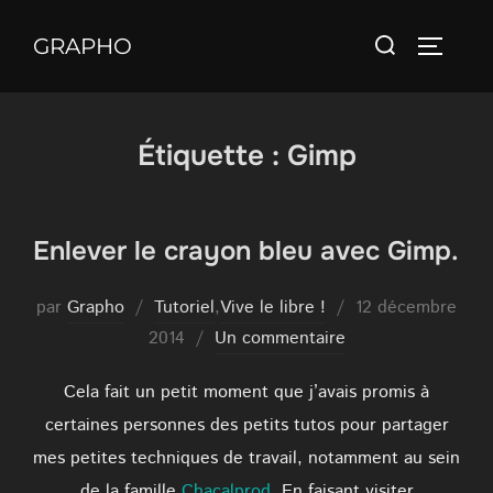
Aller
Rechercher :
au
GRAPHO
PERMUT
contenu
Étiquette :
Gimp
Enlever le crayon bleu avec Gimp.
Publié
par
Grapho
Tutoriel
,
Vive le libre !
12 décembre
le
2014
Un commentaire
Cela fait un petit moment que j’avais promis à
certaines personnes des petits tutos pour partager
mes petites techniques de travail, notamment au sein
de la famille
Chacalprod
. En faisant visiter