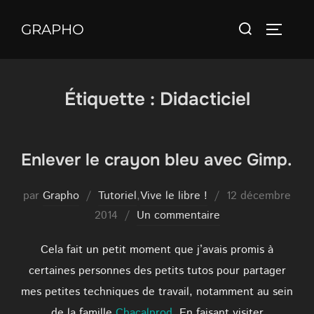
Aller
Rechercher :
au
GRAPHO
PERMUT
contenu
Étiquette :
Didacticiel
Enlever le crayon bleu avec Gimp.
Publié
par
Grapho
Tutoriel
,
Vive le libre !
12 décembre
le
2014
Un commentaire
Cela fait un petit moment que j’avais promis à
certaines personnes des petits tutos pour partager
mes petites techniques de travail, notamment au sein
de la famille
Chacalprod
. En faisant visiter