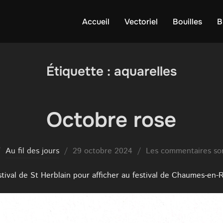
Accueil
Vectoriel
Bouilles
B
Étiquette :
aquarelles
Octobre rose
Publié
Au fil des jours
29 octobre 2024
Les commentaires son
le
stival de St Herblain pour afficher au festival de Chaumes-en-R