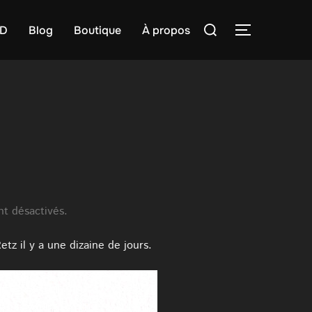
Rechercher :
D
Blog
Boutique
À propos
PERMUTER
t désactivés.
etz il y a une dizaine de jours.