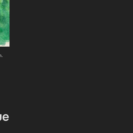
m.
ue