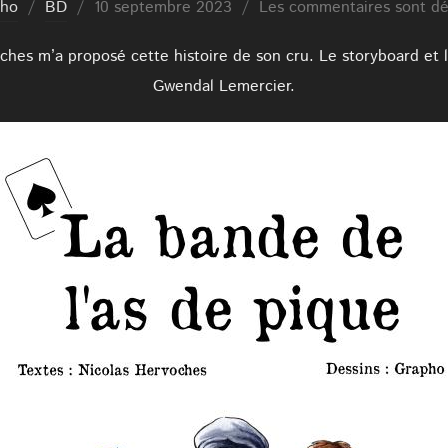
Publié
pho
BD
10 septembre 2023
Les commentaires sont dé
le
ches m’a proposé cette histoire de son cru. Le storyboard et l
Gwendal Lemercier.