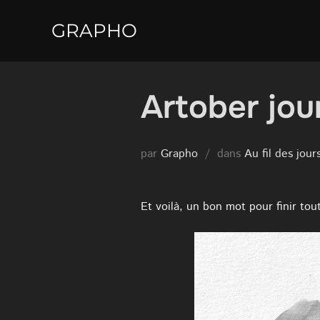
Aller
GRAPHO
au
contenu
Artober jou
par
Grapho
dans
Au fil des jour
Et voilà, un bon mot pour finir tou