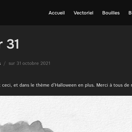
Accueil
Vectoriel
Bouilles
B
r 31
Publié
s
sur
31 octobre 2021
le
t ceci, et dans le thème d’Halloween en plus. Merci à tous de m