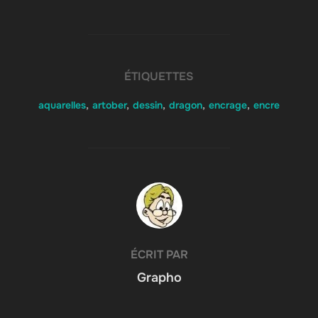
ÉTIQUETTES
aquarelles
,
artober
,
dessin
,
dragon
,
encrage
,
encre
AUTEUR DE LA PUBLICATION
ÉCRIT PAR
Grapho