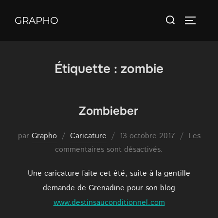
Aller
Rechercher :
au
GRAPHO
PERMUT
contenu
Étiquette :
zombie
Zombieber
Publié
par
Grapho
Caricature
13 octobre 2017
Les
le
commentaires sont désactivés.
Une caricature faite cet été, suite à la gentille
demande de Grenadine pour son blog
www.destinsauconditionnel.com