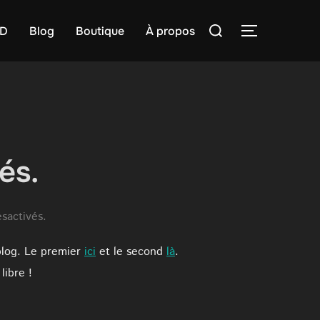
Rechercher :
D
Blog
Boutique
À propos
PERMUTER
és.
sactivés.
 blog. Le premier
ici
et le second
là
.
libre !