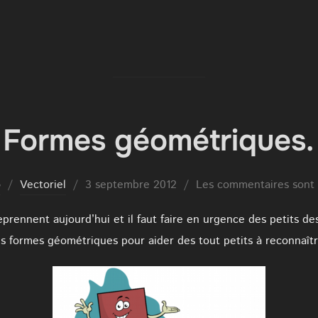
Formes géométriques.
Publié
o
Vectoriel
3 septembre 2012
Les commentaires sont 
le
eprennent aujourd’hui et il faut faire en urgence des petits de
is formes géométriques pour aider des tout petits à reconnaît