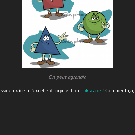
On peut agrandir.
siné grâce à l’excellent logiciel libre
Inkscape
! Comment ça, v