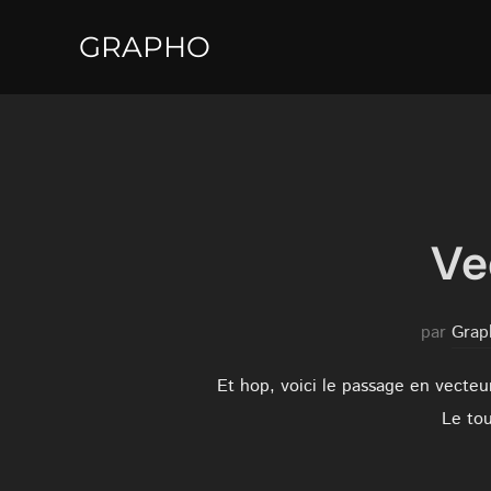
Aller
GRAPHO
au
contenu
Ve
par
Grap
Et hop, voici le passage en vecteu
Le tou