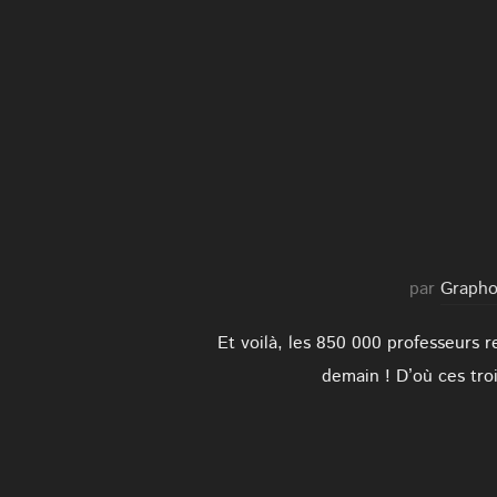
par
Graph
Et voilà, les 850 000 professeurs r
demain ! D’où ces tro