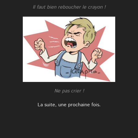
Il faut bien reboucher le crayon !
Ne pas crier !
La suite, une prochaine fois.