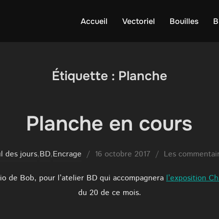
Accueil
Vectoriel
Bouilles
B
Étiquette :
Planche
Planche en cours
Publié
il des jours
,
BD
,
Encrage
16 octobre 2017
Les commentair
le
ario de Bob, pour l’atelier BD qui accompagnera
l’exposition C
du 20 de ce mois.