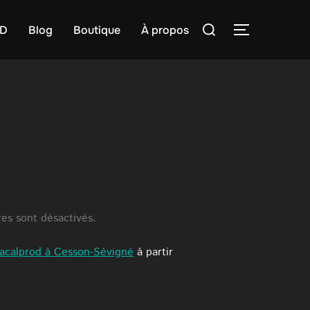
Rechercher :
D
Blog
Boutique
À propos
PERMUTER
es sont désactivés.
hacalprod à Cesson-Sévigné
à partir