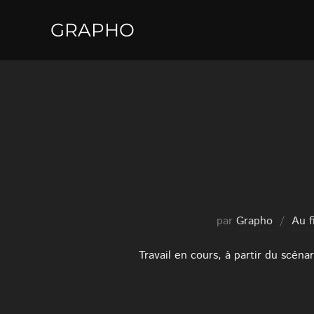
Aller
GRAPHO
au
contenu
par
Grapho
Au f
Travail en cours, à partir du scén