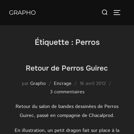
Aller
Rechercher :
au
GRAPHO
PERMUT
contenu
Étiquette :
Perros
Retour de Perros Guirec
Publié
par
Grapho
Encrage
16 avril 2012
le
3 commentaires
Retour du salon de bandes dessinées de Perros
Guirec, passé en compagnie de Chacalprod.
En illustration, un petit dragon fait sur place à la