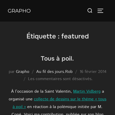
Aller
Rechercher :
au
GRAPHO
PERMUT
contenu
Étiquette :
featured
Tous à poil.
Publié
par
Grapho
Au fil des jours
,
Rob
16 février 2014
le
Les commentaires sont désactivés.
À l’occasion de la Saint Valentin,
Martin Vidberg
a
organisé une
collecte de dessins sur le théme « tous
à poil »
en réaction à la polémique initiée par M.
Copé. Voici ma contribution, publiée sur son blog