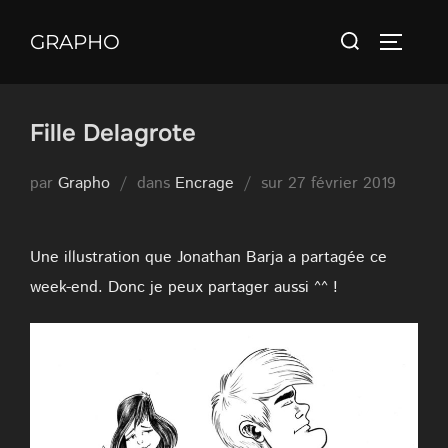
Aller
Rechercher :
au
GRAPHO
PERMUT
contenu
Fille Delagrote
Publié
par
Grapho
dans
Encrage
sur
27 février 2019
le
Une illustration que Jonathan Barja a partagée ce
week-end. Donc je peux partager aussi ^^ !