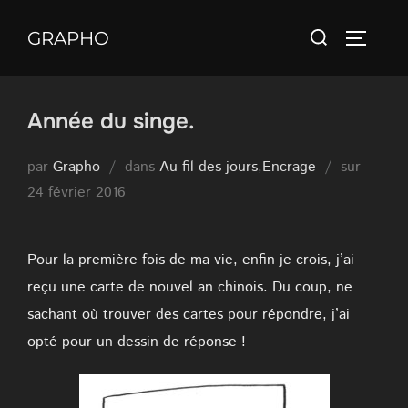
Aller
Rechercher :
au
GRAPHO
PERMUT
contenu
Année du singe.
Publié
par
Grapho
dans
Au fil des jours
,
Encrage
sur
le
24 février 2016
Pour la première fois de ma vie, enfin je crois, j’ai
reçu une carte de nouvel an chinois. Du coup, ne
sachant où trouver des cartes pour répondre, j’ai
opté pour un dessin de réponse !