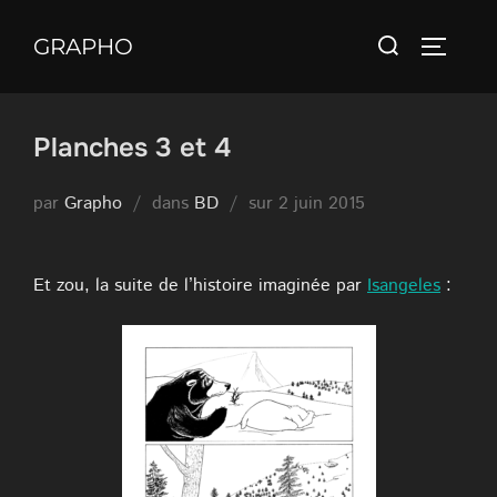
Aller
Rechercher :
au
GRAPHO
PERMUT
contenu
Planches 3 et 4
Publié
par
Grapho
dans
BD
sur
2 juin 2015
le
Et zou, la suite de l’histoire imaginée par
Isangeles
: