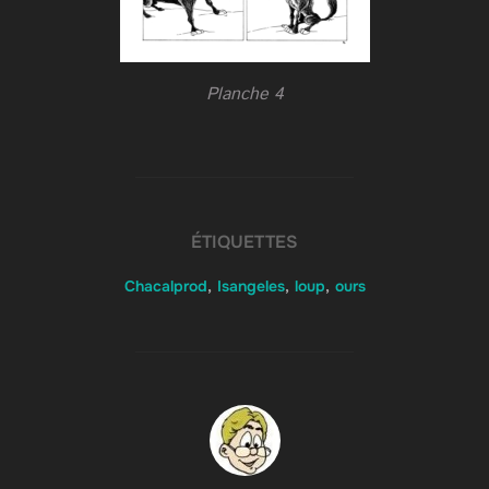
Planche 4
ÉTIQUETTES
Chacalprod
,
Isangeles
,
loup
,
ours
AUTEUR DE LA PUBLICATION