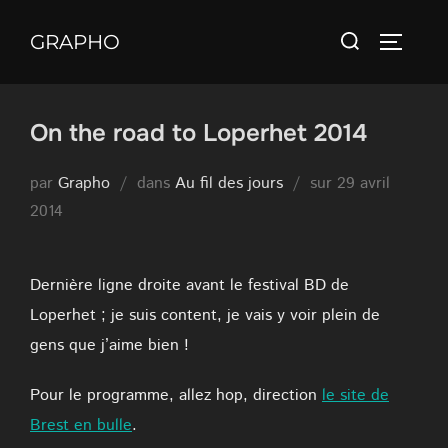
Aller
Rechercher :
au
GRAPHO
PERMUT
contenu
On the road to Loperhet 2014
Publié
par
Grapho
dans
Au fil des jours
sur
29 avril
le
2014
Dernière ligne droite avant le festival BD de
Loperhet ; je suis content, je vais y voir plein de
gens que j’aime bien !
Pour le programme, allez hop, direction
le site de
Brest en bulle
.