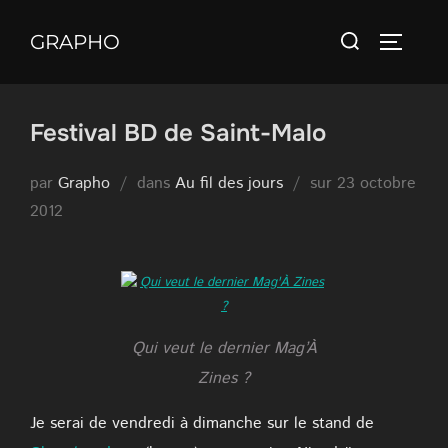
Aller
Rechercher :
au
GRAPHO
PERMUT
contenu
Festival BD de Saint-Malo
Publié
par
Grapho
dans
Au fil des jours
sur
23 octobre
le
2012
Qui veut le dernier Mag’À
Zines ?
Je serai de vendredi à dimanche sur le stand de